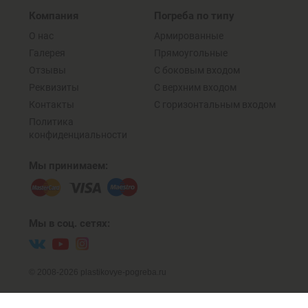
Компания
Погреба по типу
О нас
Армированные
Галерея
Прямоугольные
Отзывы
C боковым входом
Реквизиты
С верхним входом
Контакты
C горизонтальным входом
Политика
конфиденциальности
Мы принимаем:
Мы в соц. сетях:
© 2008-2026 plastikovye-pogreba.ru