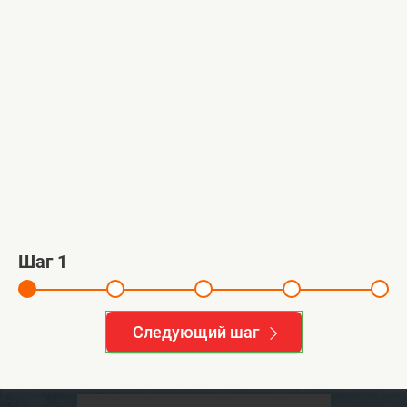
Монтаж погреба ГРИНЛОС
Адрес:
д. Журавна, Московская обл.
й
1
2
3
4
Смотреть все работы >>
Шаг
1
Остались вопросы?
Следующий шаг
Обращайтесь за консультацией к нашим
специалистам!