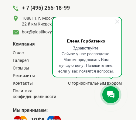
+ 7 (495) 255-18-99
108811, г. Москва,
22-й км Киевского шоссе, д. 6, с. 1
box@plastikovye-pogreba.ru
Елена Горбатенко
Компания
Погреба по типу
Здравствуйте!
О нас
Армированные
Сейчас у нас распродажа.
Можем предложить Вам
Галерея
Прямоугольные
лучшую цену. Напишите мне,
Отзывы
C боковым входом
если у вас появятся вопросы.
Реквизиты
С верхним входом
Контакты
C горизонтальным входом
Политика
конфиденциальности
Мы принимаем: