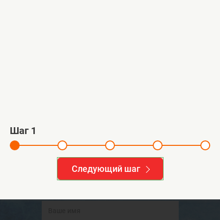
Монтаж погреба ГРИНЛОС
Адрес:
д. Журавна, Московская обл.
й
1
2
3
4
Смотреть все работы >>
Шаг
1
Остались вопросы?
Следующий шаг
Обращайтесь за консультацией к нашим
специалистам!