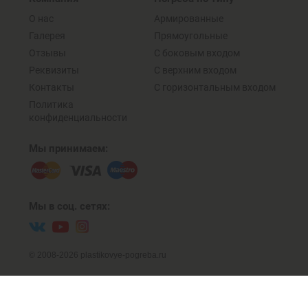
О нас
Армированные
Галерея
Прямоугольные
Отзывы
C боковым входом
Реквизиты
С верхним входом
Контакты
C горизонтальным входом
Политика
конфиденциальности
Мы принимаем:
Мы в соц. сетях:
© 2008-2026 plastikovye-pogreba.ru