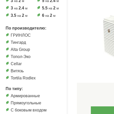
3
2
5
2.4
на
м
на
м
3
2.4
5.5
2
на
м
на
м
3.5
2
6
2
на
м
на
м
По производителю:
ГРИНЛОС
Тингард
Alta Group
Топол-Эко
Cellar
Витязь
Tortila Rodlex
По типу:
Армированные
Прямоугольные
C боковым входом