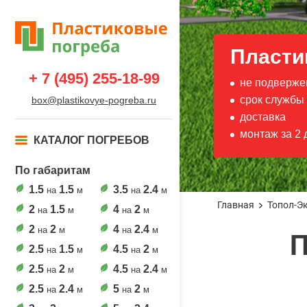
Пласти
+ 7 (495) 255-18-99
не подверже
срок службы 
box@plastikovye-pogreba.ru
доставка
монтаж за 2 
КАТАЛОГ ПОГРЕБОВ
По габаритам
1.5
1.5
3.5
2.4
на
м
на
м
Главная
Топол-Э
2
1.5
4
2
на
м
на
м
2
2
4
2.4
на
м
на
м
П
2.5
1.5
4.5
2
на
м
на
м
2.5
2
4.5
2.4
на
м
на
м
2.5
2.4
5
2
на
м
на
м