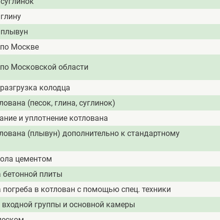
 суглинок
 глину
 плывун
 по Москве
 по Московской области
 разгрузка колодца
лована (песок, глина, суглинок)
ние и уплотнение котлована
лована (плывун) дополнительно к стандартному
пола цементом
 бетонной плиты
 погреба в котлован с помощью спец. техники
 входной группы и основной камеры
песком