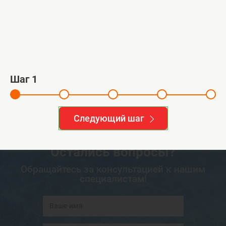
Монтаж погреба ГРИНЛОС
Адрес:
д. Журавна, Московская обл.
й
Шаг
1
1
2
3
4
Смотреть все работы >>
Следующий шаг
Остались вопросы?
Обращайтесь за консультацией к нашим
специалистам!