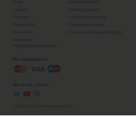
О нас
Армированные
Галерея
Прямоугольные
Отзывы
C боковым входом
Реквизиты
С верхним входом
Контакты
C горизонтальным входом
Политика
конфиденциальности
Мы принимаем:
Мы в соц. сетях:
© 2008-2026 plastikovye-pogreba.ru