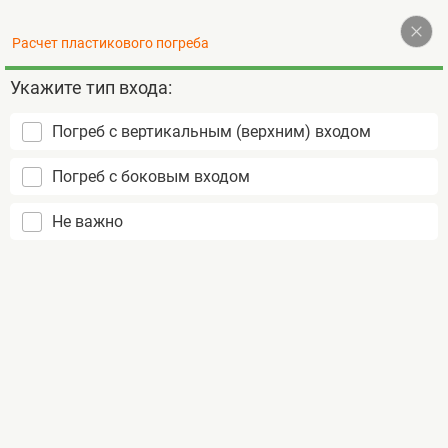
Наверх
Расчет пластикового погреба
+ 7 (495) 255-18-99
Контакты
Укажите тип входа:
Погреб с вертикальным (верхним) входом
Пластиковые погреба:
Погреб с боковым входом
не подвержены коррозии
срок службы более 50 лет
Не важно
доставка
монтаж за 2 дня
Главная
Тингард
Пластиковый погреб TINGARD 1900
Пластиковый погреб
TINGARD 1900