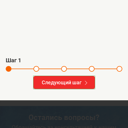
Монтаж погреба ГРИНЛОС
Адрес:
д. Журавна, Московская обл.
й
Шаг
1
1
2
3
4
Следующий шаг
Смотреть все работы >>
Остались вопросы?
Обращайтесь за консультацией к нашим