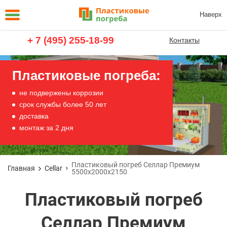
Наверх
+ 7 (495) 255-18-99
Контакты
Пластиковые погреба:
не подвержены коррозии
срок службы более 50 лет
доставка
монтаж за 2 дня
Пластиковый погреб Селлар Премиум
Главная
Cellar
5500х2000х2150
Пластиковый погреб
Селлар Премиум