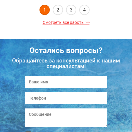
Следующий шаг
1
2
3
4
Смотреть все работы >>
Остались вопросы?
Обращайтесь за консультацией к нашим
специалистам!