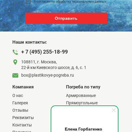
Я согласен на обработку персональных данных
Отправить
Наши контакты:
+ 7 (495) 255-18-99
108811, г. Москва,
22-й км Киевского шоссе, д. 6, с. 1
box@plastikovye-pogreba.ru
Компания
Погреба по типу
О нас
Армированные
Галерея
Прямоугольные
Отзывы
C боковым входом
Реквизиты
С верхним входом
Контакты
C горизонтальным входом
Елена Горбатенко